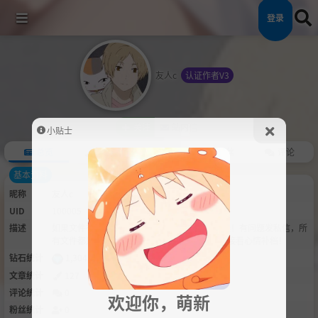
登录
友人c
认证作者V3
关注
站内信
小贴士
总览
文章
关注
粉丝
评论
基本资料
昵称
友人c
UID
100005
描述
如果文件有密码的话就是gouziy不存在密码错误！有问题发私信，所
有文件都是百度网盘+狗子网盘，百度网盘炸链接看心情补档！
钻石统计
1,304
文章统计
127
评论统计
0
欢迎你，萌新
粉丝统计
0