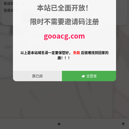
粉丝统计
7
本站已全面开放！
勋章统计
限时不需要邀请码注册
gooacg.com
版权所有 ©
狗子次元社区
2025 ⁄ 社区
首页
以上是本站域名请一定要保管好，
失联
后很难找到回家的
路！！！
朕已阅
去登录