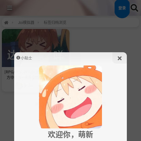
登录
Joi模拟器
标签归档浏览
小贴士
[RPG/中文]祢鸟村 爱虐与淫艳之祭 官
方中文版+自带全回想[新作][540M]
友人c
2个月前
版权所有 ©
狗子次元社区
2025 ⁄ 社区
首页
欢迎你，萌新