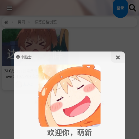
登录
男同
标签归档浏览
小贴士
[SLG/汉化] 我需要爱 I Need to Be in L
ove 1.4 EA PC+安卓AI汉化版 [4.2G]
友人c
4个月前
版权所有 ©
狗子次元社区
2025 ⁄ 社区
首页
欢迎你，萌新