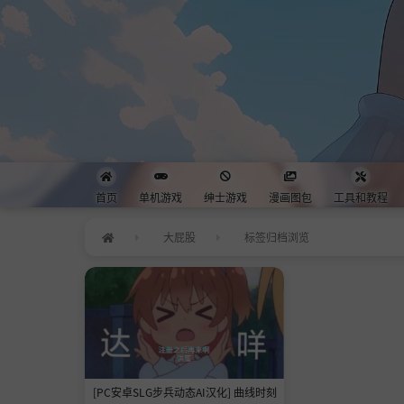
首页
单机游戏
绅士游戏
漫画图包
工具和教程
大屁股
标签归档浏览
[PC安卓SLG步兵动态AI汉化] 曲线时刻