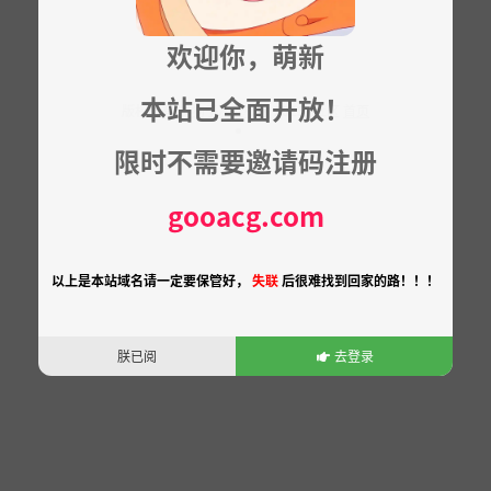
欢迎你，萌新
本站已全面开放！
版权所有 ©
狗子次元社区
2025 ⁄ 社区
首页
限时不需要邀请码注册
gooacg.com
以上是本站域名请一定要保管好，
失联
后很难找到回家的路！！！
朕已阅
去登录