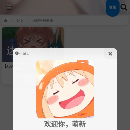
登录
处女
标签归档浏览
小贴士
【ADV类型/AI汉化】ChronoBox时间盒
子v1.0【安卓/766M】
友人c
5个月前
版权所有 ©
狗子次元社区
2025 ⁄ 社区
首页
欢迎你，萌新